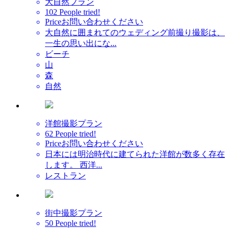
大自然プラン
102 People tried!
Price
お問い合わせください
大自然に囲まれてのウェディング前撮り撮影は、
一生の思い出にな...
ビーチ
山
森
自然
洋館撮影プラン
62 People tried!
Price
お問い合わせください
日本には明治時代に建てられた洋館が数多く存在
します。 西洋...
レストラン
街中撮影プラン
50 People tried!