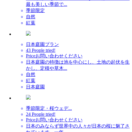
最も美しい季節で...
季節限定
自然
紅葉
日本庭園プラン
43 People tried!
Price
お問い合わせください
日本庭園の特徴は池を中心にし、土地の起伏を生
かし、定積や草木...
自然
紅葉
日本庭園
季節限定・桜ウェデ...
24 People tried!
Price
お問い合わせください
日本のみならず世界中の人々が日本の桜に魅了さ