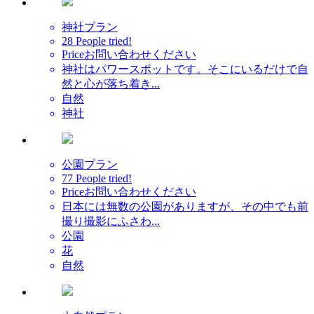
神社プラン
28 People tried!
Price
お問い合わせください
神社はパワースポットです。そこにいるだけで自
然と心が落ち着き...
自然
神社
公園プラン
77 People tried!
Price
お問い合わせください
日本には無数の公園がありますが、その中でも前
撮り撮影にふさわ...
公園
花
自然