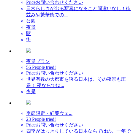
Price
お問い合わせください
日常らしさが出る写真になること間違いなし！街
並みや繁華街での...
公園
夜景
駅
街
夜景プラン
56 People tried!
Price
お問い合わせください
世界有数の大都市を誇る日本は、その夜景も圧
巻！ 夜ならでは...
夜景
季節限定・紅葉ウェ...
23 People tried!
Price
お問い合わせください
四季がはっきりしている日本ならではの、一年で