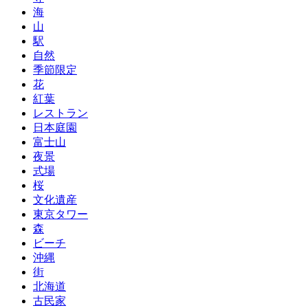
海
山
駅
自然
季節限定
花
紅葉
レストラン
日本庭園
富士山
夜景
式場
桜
文化遺産
東京タワー
森
ビーチ
沖縄
街
北海道
古民家