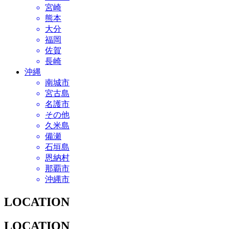
宮崎
熊本
大分
福岡
佐賀
長崎
沖縄
南城市
宮古島
名護市
その他
久米島
備瀬
石垣島
恩納村
那覇市
沖縄市
LOCATION
LOCATION