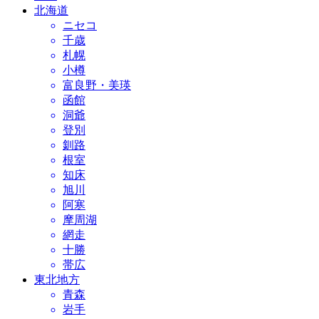
北海道
ニセコ
千歳
札幌
小樽
富良野・美瑛
函館
洞爺
登別
釧路
根室
知床
旭川
阿寒
摩周湖
網走
十勝
帯広
東北地方
青森
岩手