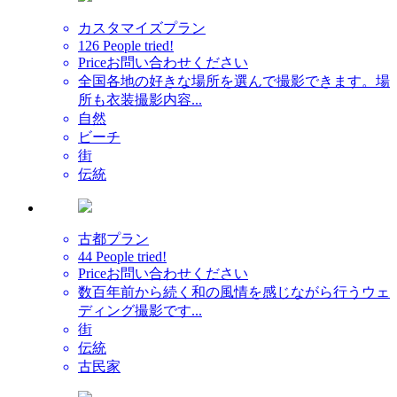
カスタマイズプラン
126 People tried!
Price
お問い合わせください
全国各地の好きな場所を選んで撮影できます。場
所も衣装撮影内容...
自然
ビーチ
街
伝統
古都プラン
44 People tried!
Price
お問い合わせください
数百年前から続く和の風情を感じながら行うウェ
ディング撮影です...
街
伝統
古民家