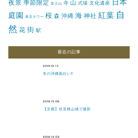
日本
夜景
季節限定
山
寺
文化遺産
式場
富士山
自
紅葉
庭園
桜
海
神社
森
沖縄
東京タワー
然
街
花
駅
最近の記事
2019.01.13
冬の沖縄面白い‼
2018.12.06
【京都】伏見桃山城で撮影
2018.12.05