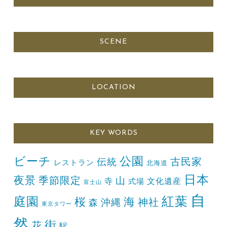
SCENE
LOCATION
KEY WORDS
ビーチ
公園
古民家
伝統
レストラン
北海道
日本
夜景
季節限定
山
寺
文化遺産
式場
富士山
自
紅葉
庭園
桜
海
神社
森
沖縄
東京タワー
然
街
花