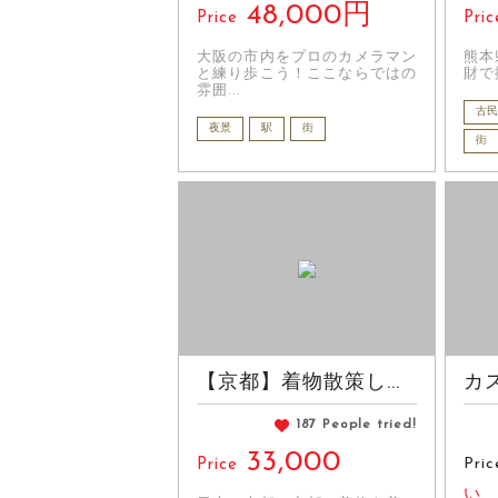
48,000円
Price
Pric
大阪の市内をプロのカメラマン
熊本
と練り歩こう！ここならではの
財で
雰囲...
古民
夜景
駅
街
街
【京都】着物散策し...
カ
187 People tried!
33,000
Pric
Price
い