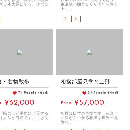
大通り駅は、神奈川県横浜
日本の首都への玄関口であり、
区日本大通にある、横浜高
東京駅が開業１００周年を迎え
..
まし...
街
駅
倉・着物散歩
相撲部屋見学と上野...
79 People tried!
34 People tried!
¥62,000
¥57,000
e
Price
川県の三浦半島に位置する
相撲は日本の国技です。巨漢と
は大仏が有名です。古き良
巨漢がぶつかる相撲は世界一危
..
険な...