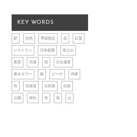
KEY WORDS
駅
自然
季節限定
花
紅葉
レストラン
日本庭園
富士山
夜景
式場
桜
文化遺産
東京タワー
森
ビーチ
沖縄
街
北海道
古民家
伝統
公園
神社
寺
海
山