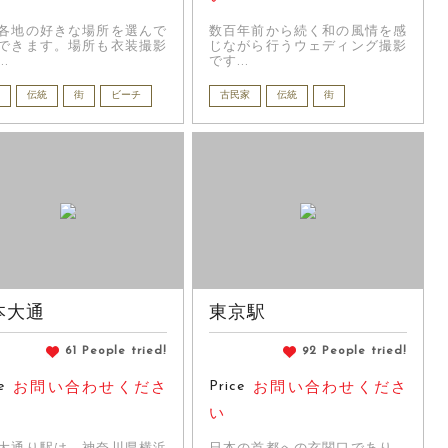
各地の好きな場所を選んで
数百年前から続く和の風情を感
できます。場所も衣装撮影
じながら行うウェディング撮影
..
です...
伝統
街
ビーチ
古民家
伝統
街
本大通
東京駅
61 People tried!
92 People tried!
e
Price
お問い合わせくださ
お問い合わせくださ
い