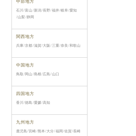
中部地方
石川
富山
新潟
長野
福井
岐阜
愛知
山梨
静岡
関西地方
兵庫
京都
滋賀
大阪
三重
奈良
和歌山
中国地方
鳥取
岡山
島根
広島
山口
四国地方
香川
徳島
愛媛
高知
九州地方
鹿児島
宮崎
熊本
大分
福岡
佐賀
長崎