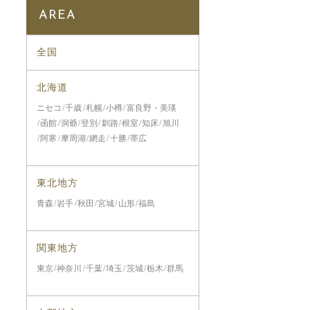
AREA
全国
北海道
ニセコ
千歳
札幌
小樽
富良野・美瑛
函館
洞爺
登別
釧路
根室
知床
旭川
阿寒
摩周湖
網走
十勝
帯広
東北地方
青森
岩手
秋田
宮城
山形
福島
関東地方
東京
神奈川
千葉
埼玉
茨城
栃木
群馬