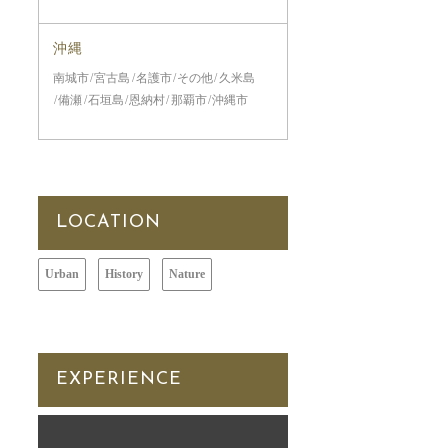
沖縄
南城市
宮古島
名護市
その他
久米島
備瀬
石垣島
恩納村
那覇市
沖縄市
LOCATION
Urban
History
Nature
EXPERIENCE