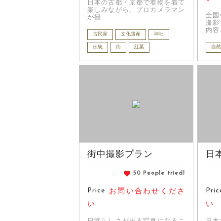
日本の古都・京都で着物を着て
楽しみながら、プロカメラマン
全国
が撮...
撮影
内容.
古民家
文化遺産
神社
伝統
街
紅葉
自然
街中撮影プラン
日
50 People tried!
Price
Pric
お問い合わせくださ
い
い