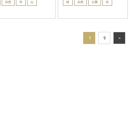
自然
寺
山
桜
自然
公園
街
1
2
»