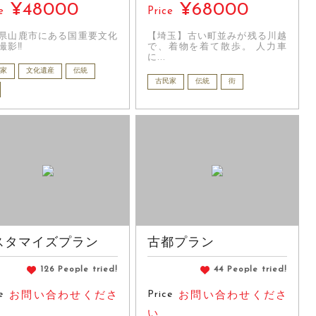
¥48000
¥68000
e
Price
県山鹿市にある国重要文化
【埼玉】古い町並みが残る川越
撮影‼
で、着物を着て散歩。 人力車
に...
家
文化遺産
伝統
古民家
伝統
街
スタマイズプラン
古都プラン
126 People tried!
44 People tried!
e
Price
お問い合わせくださ
お問い合わせくださ
い