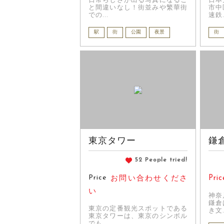
日常らしさが出る写真になるこ
日本
と間違いなし！街並みや繁華街
市中
での...
速鉄.
駅
街
公園
夜景
街
東京タワー
鎌
52 People tried!
Price
Pric
お問い合わせくださ
い
神奈
鎌倉
東京の定番観光スポットである
き文.
東京タワーは、東京のシンボル
でも...