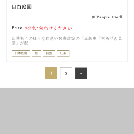
目白庭園
91 People tried!
Price
お問い合わせください
四季折々の様々な自然や数寄建築の「赤鳥庵「六角浮き見
堂」が配...
日本庭園
桜
自然
紅葉
1
2
»
PRE WEDDING
CASUAL
PHOTO
PRENUP / FAMILY PHOTO
PRE WEDDING PHOTO