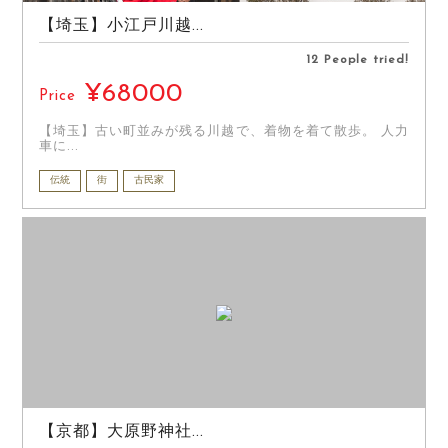
【埼玉】小江戸川越...
12 People tried!
¥68000
Price
【埼玉】古い町並みが残る川越で、着物を着て散歩。 人力
車に...
伝統
街
古民家
【京都】大原野神社...