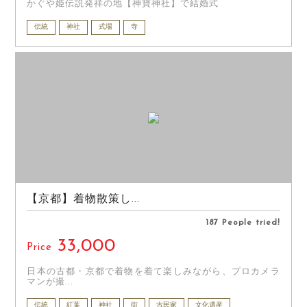
かぐや姫伝説発祥の地【神寶神社】で結婚式
伝統
神社
式場
寺
【京都】着物散策し...
187 People tried!
33,000
Price
日本の古都・京都で着物を着て楽しみながら、プロカメラ
マンが撮...
伝統
紅葉
神社
街
古民家
文化遺産