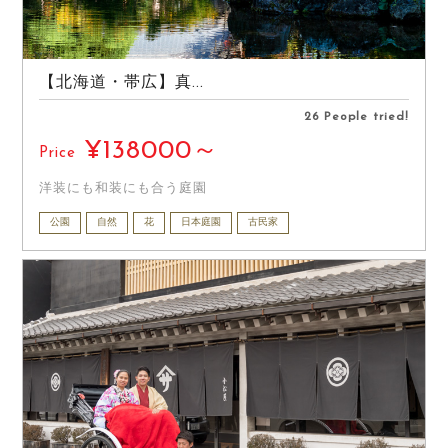
【北海道・帯広】真...
26 People tried!
¥138000～
Price
洋装にも和装にも合う庭園
公園
自然
花
日本庭園
古民家