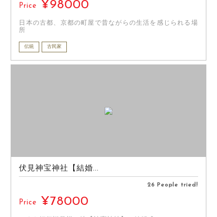
¥98000
Price
日本の古都、京都の町屋で昔ながらの生活を感じられる場
所
伝統
古民家
伏見神宝神社【結婚...
26 People tried!
¥78000
Price