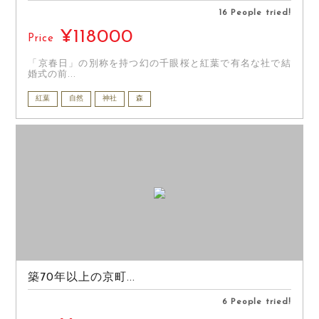
16 People tried!
¥118000
Price
「京春日」の別称を持つ幻の千眼桜と紅葉で有名な社で結
婚式の前...
紅葉
自然
神社
森
築70年以上の京町...
6 People tried!