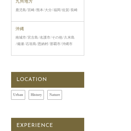
九州地方
鹿児島
宮崎
熊本
大分
福岡
佐賀
長崎
沖縄
南城市
宮古島
名護市
その他
久米島
備瀬
石垣島
恩納村
那覇市
沖縄市
LOCATION
Urban
History
Nature
EXPERIENCE