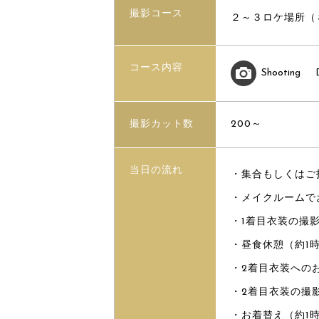
撮影コース
２～３ロケ場所（
コース内容
Shooting
撮影カット数
200～
当日の流れ
・集合もしくはご
・メイクルームで
・1着目衣装の撮
・昼食休憩（約1
・2着目衣装への
・2着目衣装の撮
・お着替え（約1