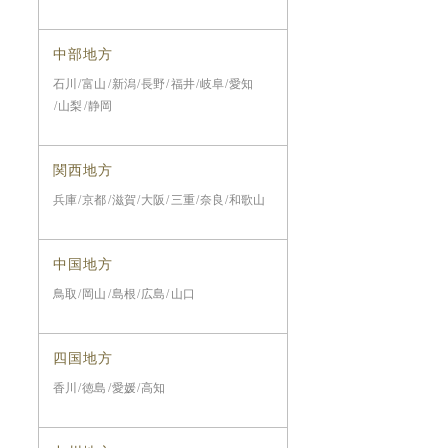
中部地方
石川
富山
新潟
長野
福井
岐阜
愛知
山梨
静岡
関西地方
兵庫
京都
滋賀
大阪
三重
奈良
和歌山
中国地方
鳥取
岡山
島根
広島
山口
四国地方
香川
徳島
愛媛
高知