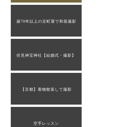
築70年以上の京町屋で和装撮影
伏見神宝神社【結婚式・撮影】
【京都】着物散策して撮影
空手レッスン