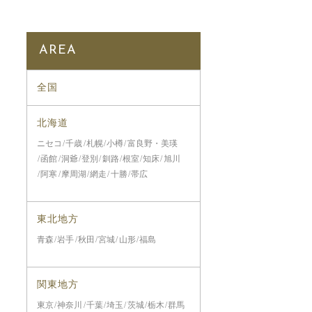
AREA
全国
北海道
ニセコ
千歳
札幌
小樽
富良野・美瑛
函館
洞爺
登別
釧路
根室
知床
旭川
阿寒
摩周湖
網走
十勝
帯広
東北地方
青森
岩手
秋田
宮城
山形
福島
関東地方
東京
神奈川
千葉
埼玉
茨城
栃木
群馬