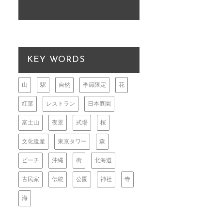
KEY WORDS
山
駅
自然
季節限定
花
紅葉
レストラン
日本庭園
富士山
夜景
式場
桜
文化遺産
東京タワー
森
ビーチ
沖縄
街
北海道
古民家
伝統
公園
神社
寺
海