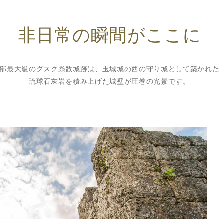
非日常の瞬間がここに
部最大級のグスク糸数城跡は、玉城城の西の守り城として築かれ
琉球石灰岩を積み上げた城壁が圧巻の光景です。