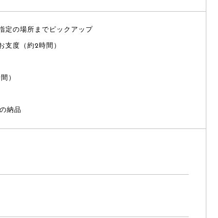
指定の場所までピックアップ
お支度（約2時間）
）
時間）
タの納品