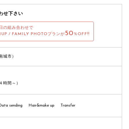
わせ下さい
日の組み合わせで
50
NUP / FAMILY PHOTOプランが
％OFF!!
南城市）
４時間～）
Data sending
Hair&make up
Transfer