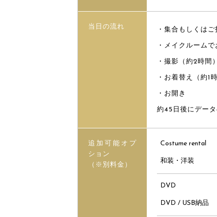
当日の流れ
・集合もしくはご
・メイクルームで
・撮影（約2時間
・お着替え（約1
・お開き
約45日後にデー
追加可能オプ
Costume rental
ション
和装・洋装
（※別料金）
DVD
DVD / USB納品