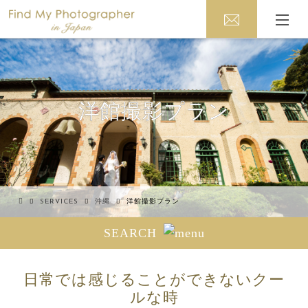
洋館撮影プラン
SERVICES
沖縄
洋館撮影プラン
SEARCH
日常では感じることができないクー
ルな時