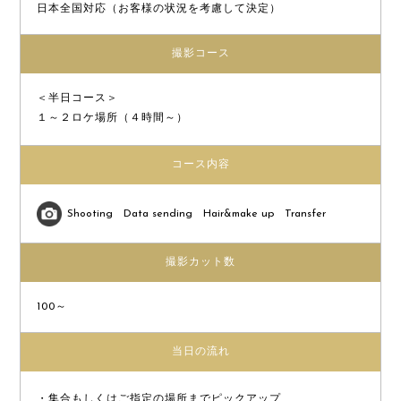
日本全国対応（お客様の状況を考慮して決定）
撮影コース
＜半日コース＞
１～２ロケ場所（４時間～）
コース内容
Shooting
Data sending
Hair&make up
Transfer
撮影カット数
100～
当日の流れ
・集合もしくはご指定の場所までピックアップ