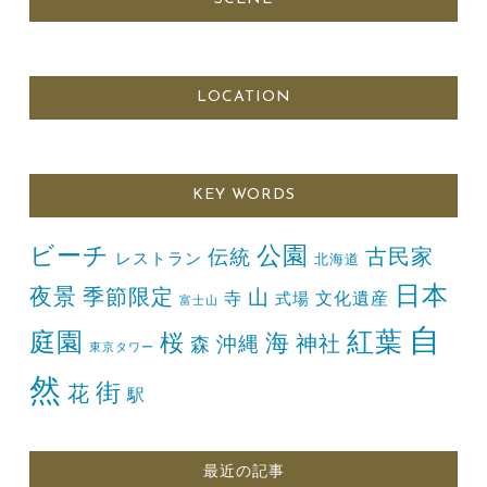
LOCATION
KEY WORDS
ビーチ
公園
古民家
伝統
レストラン
北海道
日本
夜景
季節限定
山
寺
文化遺産
式場
富士山
自
紅葉
庭園
桜
海
神社
森
沖縄
東京タワー
然
街
花
駅
最近の記事