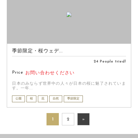
季節限定・桜ウェデ...
24 People tried!
Price
お問い合わせください
日本のみならず世界中の人々が日本の桜に魅了されていま
す。一年...
公園
桜
花
自然
季節限定
1
2
»