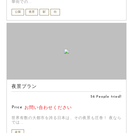
華街での...
公園
夜景
駅
街
夜景プラン
56 People tried!
Price
お問い合わせください
世界有数の大都市を誇る日本は、その夜景も圧巻！ 夜なら
では...
夜景