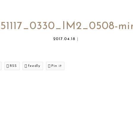
151117_0330_IM2_0508-mi
2017.04.18
RSS
feedly
Pin it