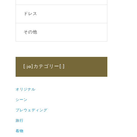
ドレス
その他
[:ja]カテゴリー[:]
オリジナル
シーン
プレウェディング
旅行
着物