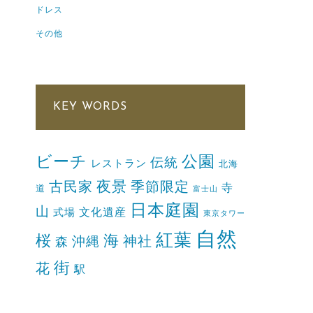
ドレス
その他
KEY WORDS
ビーチ
公園
伝統
レストラン
北海
夜景
古民家
季節限定
寺
道
富士山
日本庭園
山
文化遺産
式場
東京タワー
自然
紅葉
桜
海
神社
森
沖縄
街
花
駅