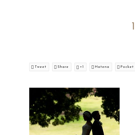
Tweet
Share
+1
Hatena
Pocket