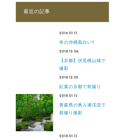
最近の記事
2019.01.13
冬の沖縄面白い‼
2018.12.06
【京都】伏見桃山城で
撮影
2018.12.05
紅葉の京都で前撮り
2018.01.13
青森県の奥入瀬渓流で
前撮り撮影
2018.01.13