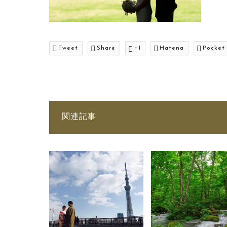
Tweet
Share
+1
Hatena
Pocket
関連記事