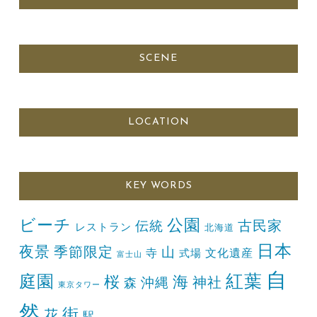
SCENE
LOCATION
KEY WORDS
ビーチ
公園
古民家
伝統
レストラン
北海道
日本
夜景
季節限定
山
寺
文化遺産
式場
富士山
自
紅葉
庭園
桜
海
神社
森
沖縄
東京タワー
然
街
花